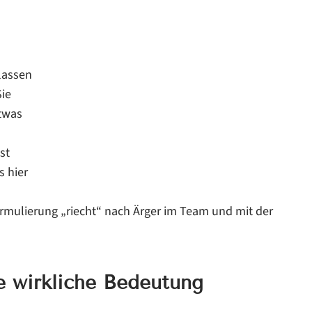
lassen
Sie
etwas
st
s hier
ormulierung „riecht“ nach Ärger im Team und mit der
e wirkliche Bedeutung