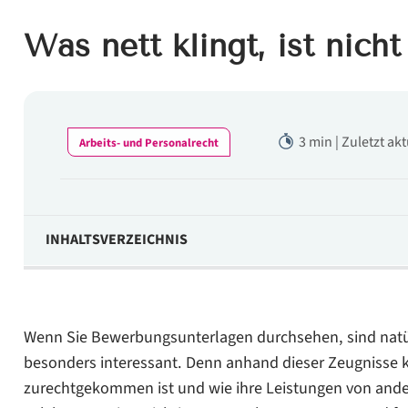
Was nett klingt, ist nich
3 min | Zuletzt ak
Arbeits- und Personalrecht
INHALTSVERZEICHNIS
Praxisbeispiel
Rechtlicher Hintergrund
Wenn Sie Bewerbungsunterlagen durchsehen, sind natürl
Das ist zu tun
besonders interessant. Denn anhand dieser Zeugnisse kö
zurechtgekommen ist und wie ihre Leistungen von ander
Zeugnisformulierungen und ihre wirkliche Bedeutung