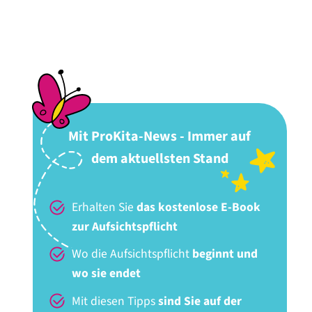
Mit ProKita-News - Immer auf
dem aktuellsten Stand
Erhalten Sie
das kostenlose E-Book
zur Aufsichtspflicht
Wo die Aufsichtspflicht
beginnt und
wo sie endet
Mit diesen Tipps
sind Sie auf der