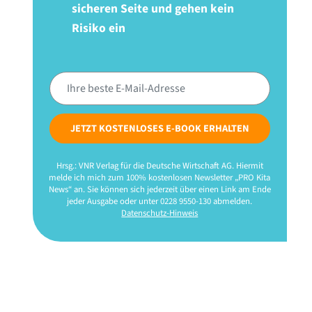
sicheren Seite und gehen kein
Risiko ein
JETZT KOSTENLOSES E-BOOK ERHALTEN
Hrsg.: VNR Verlag für die Deutsche Wirtschaft AG. Hiermit
melde ich mich zum 100% kostenlosen Newsletter „PRO Kita
News“ an. Sie können sich jederzeit über einen Link am Ende
jeder Ausgabe oder unter 0228 9550-130 abmelden.
Datenschutz-Hinweis