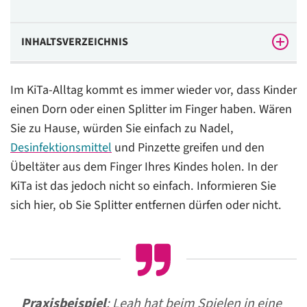
INHALTSVERZEICHNIS
Erste Hilfe bei Splitter im Finger – Der rechtliche
Im KiTa-Alltag kommt es immer wieder vor, dass Kinder
Hintergrund in der KiTa
einen Dorn oder einen Splitter im Finger haben. Wären
Darf ich den Splitter im Finger entfernen?
Sie zu Hause, würden Sie einfach zu Nadel,
Splitter im Finger Das dürfen Sie in dieser Situation
Desinfektionsmittel
und Pinzette greifen und den
tun
Übeltäter aus dem Finger Ihres Kindes holen. In der
KiTa ist das jedoch nicht so einfach. Informieren Sie
sich hier, ob Sie Splitter entfernen dürfen oder nicht.
Praxisbeispiel
: Leah hat beim Spielen in eine