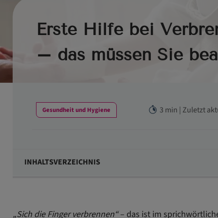
Erste Hilfe bei Verbre
– das müssen Sie bea
3 min | Zuletzt ak
Gesundheit und Hygiene
INHALTSVERZEICHNIS
So reagieren Sie bei Verbrennungen in der Kita richtig
Vorsorge ist besser als Erste Hilfe! So beugen Sie vor
„Sich die Finger verbrennen“
– das ist im sprichwörtli