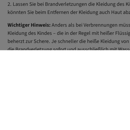
2. Lassen Sie bei Brandverletzungen die Kleidung des 
könnten Sie beim Entfernen der Kleidung auch Haut ab
Wichtiger Hinweis:
Anders als bei Verbrennungen müs
Kleidung des Kindes – die in der Regel mit heißer Flüssig
beherzt zur Schere. Je schneller die heiße Kleidung von
die Brandverletzung sofort und ausschließlich mit Wasse
Hand des Kindes am Waschbecken mindestens 15 Minu
4. Sind die Verbrennungen großflächig, müssen Sie sofort
das Kind mit lauwarmem Wasser ab.
Wichtiger Hinweis:
Auch bei geringfügigen Verbrennung
informieren. Diese können mit dem Kind dann den Arzt
5. Decken Sie nach dem Kühlen die Brandwunden zuers
sterilen Kompressen ab. So verhindern Sie, dass sich da
über die Brandwunden mit Keimen infiziert.