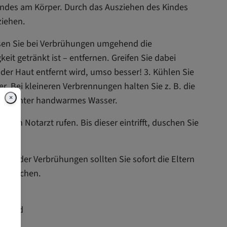
Kindes am Körper. Durch das Ausziehen des Kindes
ziehen.
sen Sie bei Verbrühungen umgehend die
keit getränkt ist – entfernen. Greifen Sie dabei
 der Haut entfernt wird, umso besser! 3. Kühlen Sie
r. Bei kleineren Verbrennungen halten Sie z. B. die
×
ten unter handwarmes Wasser.
 den Notarzt rufen. Bis dieser eintrifft, duschen Sie
en oder Verbrühungen sollten Sie sofort die Eltern
 aufsuchen.
t mit
s Kind