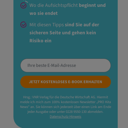
Wo die Aufsichtspflicht
beginnt und
wo sie endet
Mit diesen Tipps
sind Sie auf der
sicheren Seite und gehen kein
Risiko ein
JETZT KOSTENLOSES E-BOOK ERHALTEN
Hrsg.: VNR Verlag für die Deutsche Wirtschaft AG. Hiermit
melde ich mich zum 100% kostenlosen Newsletter „PRO Kita
News“ an. Sie können sich jederzeit über einen Link am Ende
jeder Ausgabe oder unter 0228 9550-130 abmelden.
Datenschutz-Hinweis