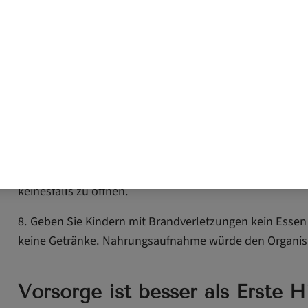
6. Wickeln Sie das Kind bei großflächigen Verbrennung
Rettungsfolie ein. Wichtig dabei: Die goldene Seite der F
zeigt zum Kind. Damit verhindern Sie nach dem Kühlen 
rapide Abkühlen der Körpertemperatur.
7. Verzichten Sie unbedingt auf Hausmittel, die sich ang
bei Verbrennungen oder Verbrühungen bewährt haben:
Sie auf Brandwunden auf keinen Fall Mehl oder Salben.
Berühren Sie Brandblasen nicht, und versuchen Sie, di
keinesfalls zu öffnen.
8. Geben Sie Kindern mit Brandverletzungen kein Essen
keine Getränke. Nahrungsaufnahme würde den Organism
Vorsorge ist besser als Erste H