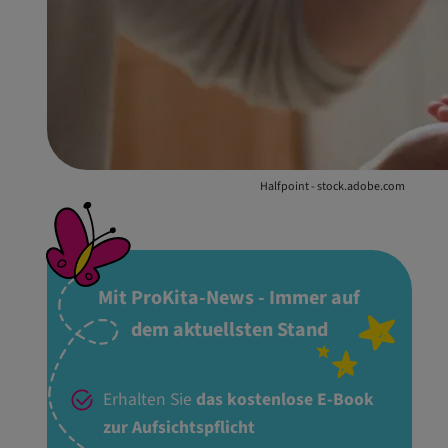
Halfpoint - stock.adobe.com
Mit ProKita-News - Immer auf
dem aktuellsten Stand
Erhalten Sie
das kostenlose E-Book
zur Aufsichtspflicht