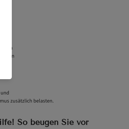
en mit
olie
das
eblich
 Geben
ese
 und
us zusätzlich belasten.
ilfe! So beugen Sie vor